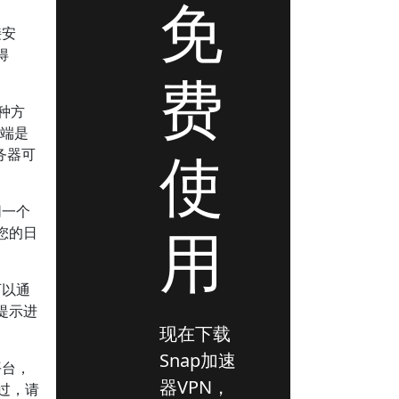
免
接安
得
费
种方
户端是
使
务器可
同一个
用
您的日
可以通
提示进
现在下载
Snap加速
平台，
器VPN，
不过，请